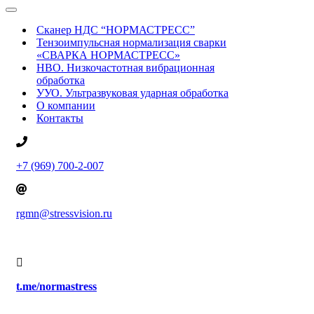
Меню
навигации
Сканер НДС “НОРМАСТРЕСС”
Тензоимпульсная нормализация сварки
«СВАРКА НОРМАСТРЕСС»
НВО. Низкочастотная вибрационная
обработка
УУО. Ультразвуковая ударная обработка
О компании
Контакты
+7 (969) 700-2-007
rgmn@stressvision.ru
t.me/normastress