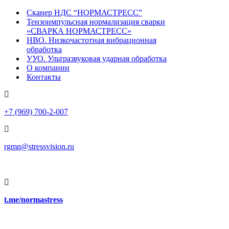
Меню
навигации
Сканер НДС “НОРМАСТРЕСС”
Тензоимпульсная нормализация сварки
«СВАРКА НОРМАСТРЕСС»
НВО. Низкочастотная вибрационная
обработка
УУО. Ультразвуковая ударная обработка
О компании
Контакты
+7 (969) 700-2-007
rgmn@stressvision.ru
t.me/normastress