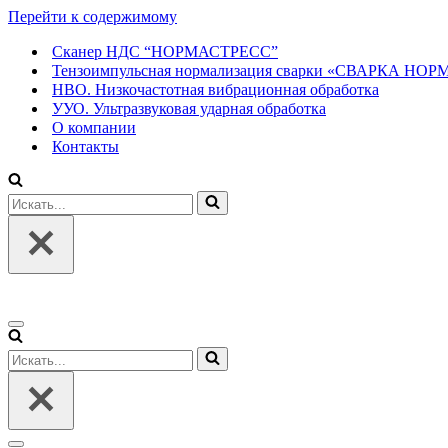
Перейти к содержимому
Сканер НДС “НОРМАСТРЕСС”
Тензоимпульсная нормализация сварки «СВАРКА НО
НВО. Низкочастотная вибрационная обработка
УУО. Ультразвуковая ударная обработка
О компании
Контакты
Искать...
Меню
навигации
Искать...